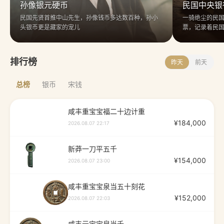
孙像银元硬币
民国中央银
民国先贤首推中山先生，孙像钱币多达数百种，孙小
一骑绝尘的民
头银币更是藏家的宠儿
票，记录着民
排行榜
昨天
前天
总榜
银币
宋钱
咸丰重宝宝福二十边计重
¥
184,000
2026.08.07 22:17
新莽一刀平五千
¥
154,000
2026.08.07 23:00
咸丰重宝宝泉当五十刻花
¥
152,000
2026.08.07 22:03