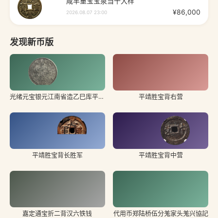
咸丰重宝宝泉当十大样
¥
86,000
2026.08.07 23:00
发现新币版
光绪元宝银元江南省造乙巳库平一钱四分四厘有SY
平靖胜宝背右营
平靖胜宝背长胜军
平靖胜宝背中营
嘉定通宝折二背汉六铁钱
代用币郑陆桥伍分羗家头羗兴協記